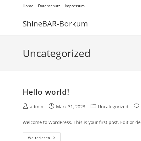
Zum
Home
Datenschutz
Impressum
Inhalt
springen
ShineBAR-Borkum
Uncategorized
Hello world!
Beitrags-
Beitrag
Beitrags-
Bei
admin
März 31, 2023
Uncategorized
Autor:
veröffentlicht:
Kategorie:
Ko
Welcome to WordPress. This is your first post. Edit or dele
Hello
Weiterlesen